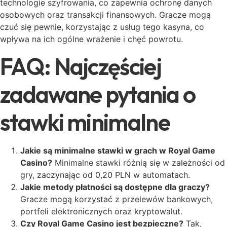
technologie szyfrowania, co zapewnia ochronę danych
osobowych oraz transakcji finansowych. Gracze mogą
czuć się pewnie, korzystając z usług tego kasyna, co
wpływa na ich ogólne wrażenie i chęć powrotu.
FAQ: Najczęściej
zadawane pytania o
stawki minimalne
Jakie są minimalne stawki w grach w Royal Game
Casino?
Minimalne stawki różnią się w zależności od
gry, zaczynając od 0,20 PLN w automatach.
Jakie metody płatności są dostępne dla graczy?
Gracze mogą korzystać z przelewów bankowych,
portfeli elektronicznych oraz kryptowalut.
Czy Royal Game Casino jest bezpieczne?
Tak,