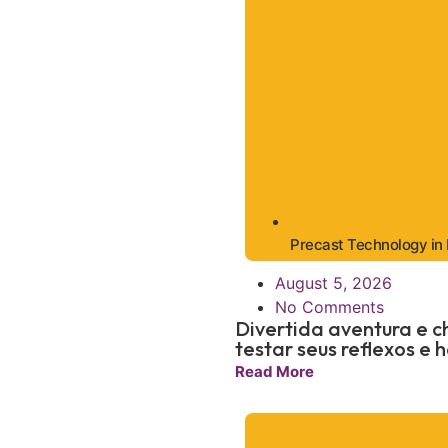
Precast Technology in
August 5, 2026
No Comments
Divertida aventura e c
testar seus reflexos e 
Read More