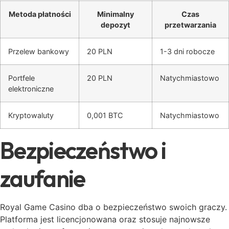
Metoda płatności
Minimalny
Czas
depozyt
przetwarzania
Przelew bankowy
20 PLN
1-3 dni robocze
Portfele
20 PLN
Natychmiastowo
elektroniczne
Kryptowaluty
0,001 BTC
Natychmiastowo
Bezpieczeństwo i
zaufanie
Royal Game Casino dba o bezpieczeństwo swoich graczy.
Platforma jest licencjonowana oraz stosuje najnowsze