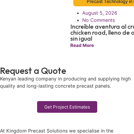
Precast Technology in
August 5, 2026
No Comments
Increíble aventura al c
chicken road, lleno de 
sin igual
Read More
Request a Quote
Kenyan leading company in producing and supplying high
quality and long-lasting concrete precast panels.
Get Project Estimates
At Kingdom Precast Solutions we specialise in the