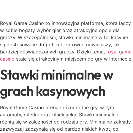
Royal Game Casino to innowacyjna platforma, która łączy
w sobie bogaty wybór gier oraz atrakcyjne opcje dla
graczy. W szczególności, stawki minimalne w tej kasynie
są dostosowane do potrzeb zarówno nowicjuszy, jak i
bardziej doświadczonych graczy. Dzięki temu,
royal game
casino
staje się atrakcyjnym miejscem do gry w internecie.
Stawki minimalne w
grach kasynowych
Royal Game Casino oferuje różnorodne gry, w tym
automaty, ruletkę oraz blackjacka. Stawki minimalne
różnią się w zależności od rodzaju gry. Minimalne zakłady
zazwyczaj zaczynają się od bardzo niskich kwot, co