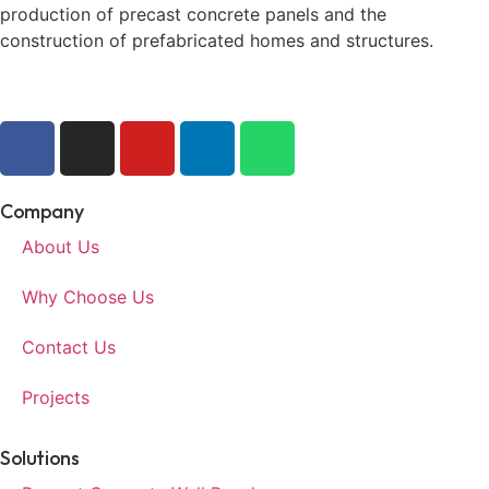
production of precast concrete panels and the
construction of prefabricated homes and structures.
Company
About Us
Why Choose Us
Contact Us
Projects
Solutions