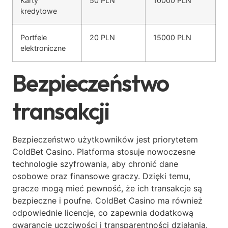
Karty
50 PLN
10000 PLN
kredytowe
Portfele
20 PLN
15000 PLN
elektroniczne
Bezpieczeństwo
transakcji
Bezpieczeństwo użytkowników jest priorytetem
ColdBet Casino. Platforma stosuje nowoczesne
technologie szyfrowania, aby chronić dane
osobowe oraz finansowe graczy. Dzięki temu,
gracze mogą mieć pewność, że ich transakcje są
bezpieczne i poufne. ColdBet Casino ma również
odpowiednie licencje, co zapewnia dodatkową
gwarancję uczciwości i transparentności działania.