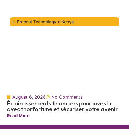
Precast Technology in Kenya
August 6, 2026
No Comments
Éclaircissements financiers pour investir
avec thorfortune et sécuriser votre avenir
Read More