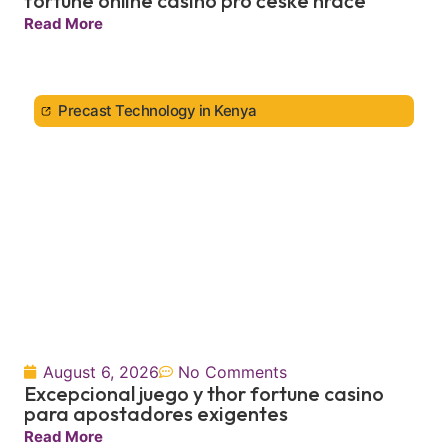
fortune online casino pro české hráče
Read More
Precast Technology in Kenya
August 6, 2026
No Comments
Excepcional juego y thor fortune casino
para apostadores exigentes
Read More