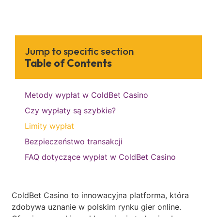
Jump to specific section
Table of Contents
Metody wypłat w ColdBet Casino
Czy wypłaty są szybkie?
Limity wypłat
Bezpieczeństwo transakcji
FAQ dotyczące wypłat w ColdBet Casino
ColdBet Casino to innowacyjna platforma, która
zdobywa uznanie w polskim rynku gier online.