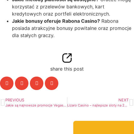
korzystać z przelewów bankowych, kart
kredytowych oraz portfeli elektronicznych.
Jakie bonusy oferuje Rabona Casino?
Rabona
posiada atrakcyjne bonusy powitalne oraz promocje
dla stałych graczy.
share this post
PREVIOUS
NEXT
Jakie są najnowsze promocje Vegas Hero Casino?
Lizaro Casino – najlepsze sloty na 2024 rok