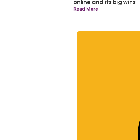
online and its big wins
Read More